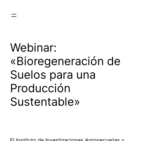
Saltar
al
contenido
Webinar:
«Bioregeneración de
Suelos para una
Producción
Sustentable»
El Instituto de Investigaciones Agropecuarias y