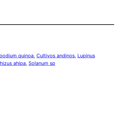
podium quinoa
, 
Cultivos andinos
, 
Lupinus
hizus ahipa
, 
Solanum sp