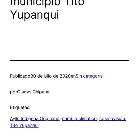
municipio Tito
Yupanqui
Publicado
30 de julio de 2020
en
Sin categoría
por
Gladys Chipana
Etiquetas:
Ayllu Indígena Originario
, 
cambio climático
, 
cosmovisión
, 
Tito Yupanqui