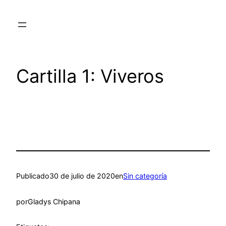
Saltar
al
contenido
Cartilla 1: Viveros
Publicado
30 de julio de 2020
en
Sin categoría
por
Gladys Chipana