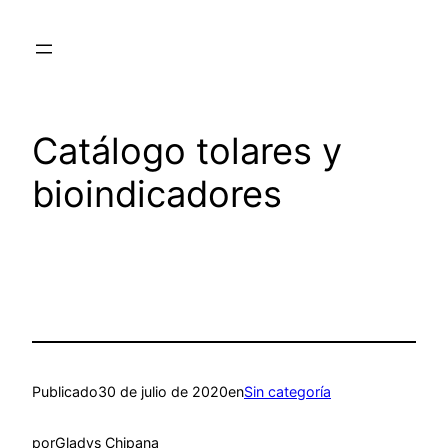
Saltar
al
contenido
Catálogo tolares y
bioindicadores
Publicado
30 de julio de 2020
en
Sin categoría
por
Gladys Chipana