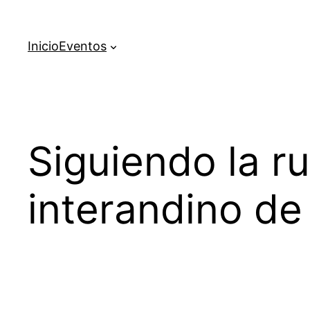
Saltar
al
Inicio
Eventos
contenido
Siguiendo la ru
interandino de