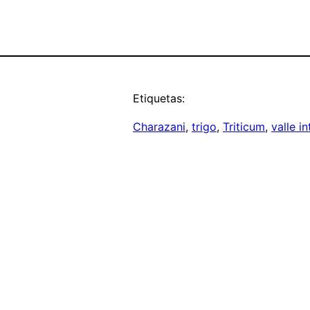
Etiquetas:
Charazani
, 
trigo
, 
Triticum
, 
valle i